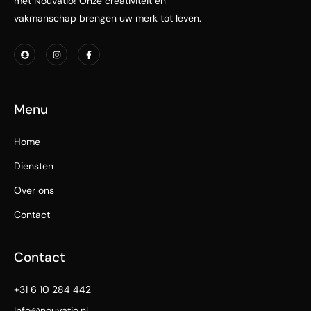
met Nouvatio! Onze creativiteit en
vakmanschap brengen uw merk tot leven.
S
I
F
n
n
a
a
s
c
p
t
e
c
a
b
h
g
o
a
r
o
t
a
k
Menu
m
-
f
Home
Diensten
Over ons
Contact
Contact
+31 6 10 284 442
Info@nouvatio.nl