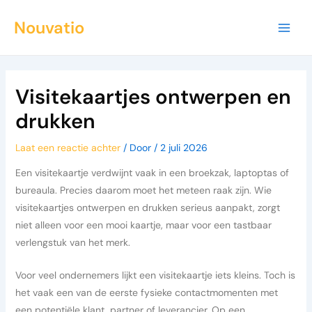
Ga
Bericht
MAI
Nouvatio
naar
navigatie
MEN
de
inhoud
Visitekaartjes ontwerpen en
drukken
Laat een reactie achter
/ Door
/
2 juli 2026
Een visitekaartje verdwijnt vaak in een broekzak, laptoptas of
bureaula. Precies daarom moet het meteen raak zijn. Wie
visitekaartjes ontwerpen en drukken serieus aanpakt, zorgt
niet alleen voor een mooi kaartje, maar voor een tastbaar
verlengstuk van het merk.
Voor veel ondernemers lijkt een visitekaartje iets kleins. Toch is
het vaak een van de eerste fysieke contactmomenten met
een potentiële klant, partner of leverancier. Op een